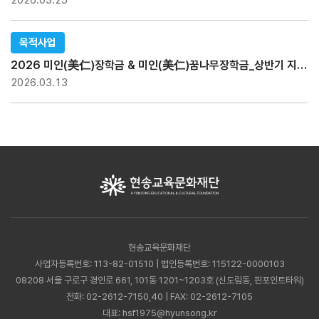
2026.03.25
목적사업
2026 미인(美仁)장학금 & 미인(美仁)꿈나무장학금_상반기 지급현황
2026.03.13
현송교육문화재단
사업자등록번호: 113-82-01510 | 법인등록번호: 115122-0000103
08208 서울 구로구 경인로 661, 101동 1201~1203호 (신도림동, 핀포인트타워)
전화:
02-2612-7150,40
| FAX: 02-2612-7105
대표:
hsf1975@hyunsong.kr