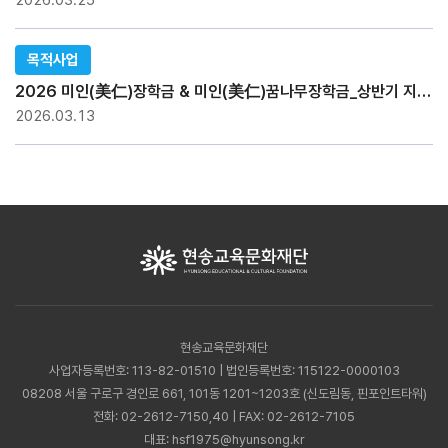
2026.03.25
목적사업
2026 미인(美仁)장학금 & 미인(美仁)꿈나무장학금_상반기 지급현황
2026.03.13
현송교육문화재단
사업자등록번호: 113-82-01510 | 법인등록번호: 115122-0000103
08208 서울 구로구 경인로 661, 101동 1201~1203호 (신도림동, 핀포인트타워)
전화:
02-2612-7150,40
| FAX: 02-2612-7105
대표:
hsf1975@hyunsong.kr