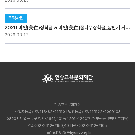
2026.03.25
목적사업
2026 미인(美仁)장학금 & 미인(美仁)꿈나무장학금_상반기 지급현황
2026.03.13
현송교육문화재단
사업자등록번호: 113-82-01510 | 법인등록번호: 115122-0000103
08208 서울 구로구 경인로 661, 101동 1201~1203호 (신도림동, 핀포인트타워)
전화:
02-2612-7150,40
| FAX: 02-2612-7105
대표:
hsf1975@hyunsong.kr