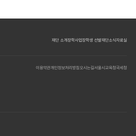
재단 소개
장학사업
장학생 선발
재단소식
자료실
이용약관
개인정보처리방침
오시는길
서울시교육청
국세청