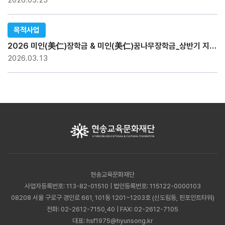
2026.03.25
목적사업
2026 미인(美仁)장학금 & 미인(美仁)꿈나무장학금_상반기 지급현황
2026.03.13
현송교육문화재단
사업자등록번호: 113-82-01510 | 법인등록번호: 115122-0000103
08208 서울 구로구 경인로 661, 101동 1201~1203호 (신도림동, 핀포인트타워)
전화:
02-2612-7150,40
| FAX: 02-2612-7105
대표:
hsf1975@hyunsong.kr