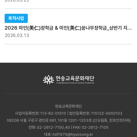
2026.03.25
목적사업
2026 미인(美仁)장학금 & 미인(美仁)꿈나무장학금_상반기 지급현황
2026.03.13
현송교육문화재단
사업자등록번호: 113-82-01510 | 법인등록번호: 115122-0000103
08208 서울 구로구 경인로 661, 101동 1201~1203호 (신도림동, 핀포인트타워)
전화:
02-2612-7150,40
| FAX: 02-2612-7105
대표:
hsf1975@hyunsong.kr