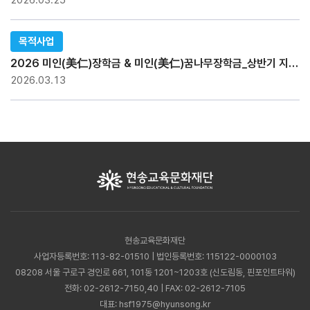
2026.03.25
목적사업
2026 미인(美仁)장학금 & 미인(美仁)꿈나무장학금_상반기 지급현황
2026.03.13
현송교육문화재단
사업자등록번호: 113-82-01510 | 법인등록번호: 115122-0000103
08208 서울 구로구 경인로 661, 101동 1201~1203호 (신도림동, 핀포인트타워)
전화:
02-2612-7150,40
| FAX: 02-2612-7105
대표:
hsf1975@hyunsong.kr